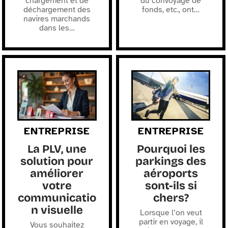
chargement et de
du convoyage de
déchargement des
fonds, etc., ont
…
navires marchands
dans les
…
ENTREPRISE
ENTREPRISE
La PLV, une
Pourquoi les
solution pour
parkings des
améliorer
aéroports
votre
sont-ils si
communicatio
chers?
n visuelle
Lorsque l’on veut
partir en voyage, il
Vous souhaitez