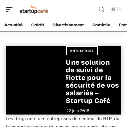
Actualité
Crédit
Divertissement
Domicile
Ent
ENTREPRISE
Une solution
de suivi de
flotte pour la
sécurité de vos
salariés –
Startup Café
22 juin 2018
Les dirigeants des entreprises du secteur du BTP, du
transport ou encore du convoyage de fonds, etc., ont