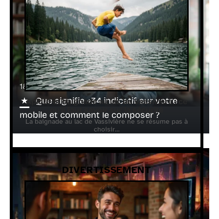
18 juillet 2026
Que signifie +34 indicatif sur votre
Aplouf et baignade au lac de Vassivière : ce
qu’il faut savoir sur la sécurité
mobile et comment le composer ?
La baignade au lac de Vassivière ne se résume pas à
choisir
…
DIVERTISSEMENT