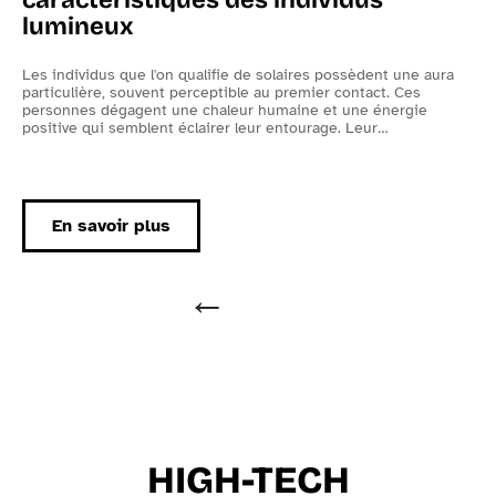
lumineux
L
o
e
Les individus que l'on qualifie de solaires possèdent une aura
X
particulière, souvent perceptible au premier contact. Ces
c
ne
personnes dégagent une chaleur humaine et une énergie
positive qui semblent éclairer leur entourage. Leur
…
En savoir plus
HIGH-TECH