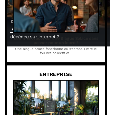
17 juillet 2026
Comment savoir si une personne est
décédée sur internet ?
Comment raconter une Blague Salace sans
passer pour un lourd ?
Une blague salace fonctionne ou s'écrase. Entre le
fou rire collectif et
…
ENTREPRISE