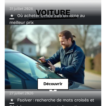
31 juillet 2026
VOITURE
Où acheter Office 365 en ligne au
meilleur prix
Découvrir
27 juillet 2026
Remplacement de pare-brise à Saint-Malo,
Fsolver : recherche de mots croisés et
une intervention vraiment rapide ?