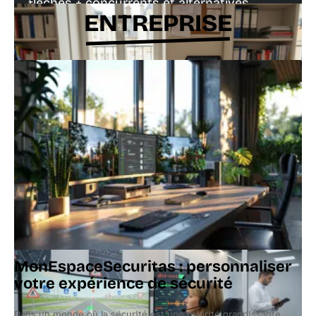
fléchés + concurrents et alternatives
ENTREPRISE
Documents à prévoir pour s’inscrire à un
21 juillet 2026
test psychotechnique à Caen
Qui est la femme d’Estéban Ocon ?
t
MonEspaceSecuritas : personnaliser
votre expérience de sécurité
Dans un monde où la sécurité est une priorité grandissante,