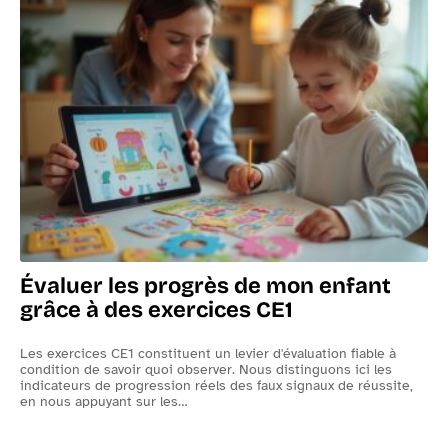
Délais pour récupérer son permis après un
test psychotechnique réussi
Évaluer les progrès de mon enfant
grâce à des exercices CE1
Les exercices CE1 constituent un levier d'évaluation fiable à
L
condition de savoir quoi observer. Nous distinguons ici les
d
te
indicateurs de progression réels des faux signaux de réussite,
l
en nous appuyant sur les
…
o