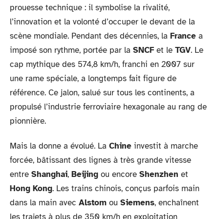
prouesse technique : il symbolise la rivalité,
l’innovation et la volonté d’occuper le devant de la
scène mondiale. Pendant des décennies, la
France
a
imposé son rythme, portée par la
SNCF
et le
TGV
. Le
cap mythique des 574,8 km/h, franchi en 2007 sur
une rame spéciale, a longtemps fait figure de
référence. Ce jalon, salué sur tous les continents, a
propulsé l’industrie ferroviaire hexagonale au rang de
pionnière.
Mais la donne a évolué. La
Chine
investit à marche
forcée, bâtissant des lignes à très grande vitesse
entre
Shanghai
,
Beijing
ou encore
Shenzhen
et
Hong Kong
. Les trains chinois, conçus parfois main
dans la main avec
Alstom
ou
Siemens
, enchaînent
les trajets à plus de 350 km/h en exploitation