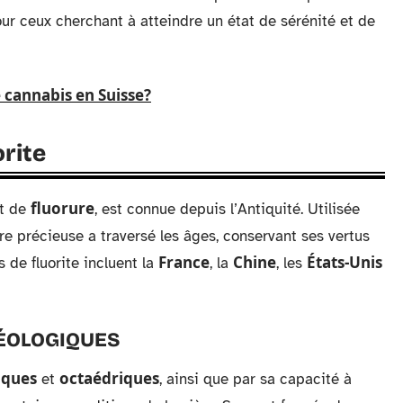
our ceux cherchant à atteindre un état de sérénité et de
 cannabis en Suisse?
orite
fluorure
t de
, est connue depuis l’Antiquité. Utilisée
rre précieuse a traversé les âges, conservant ses vertus
France
Chine
États-Unis
 de fluorite incluent la
, la
, les
GÉOLOGIQUES
iques
octaédriques
et
, ainsi que par sa capacité à