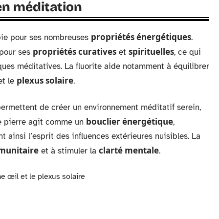
 en méditation
propriétés énergétiques
rapie pour ses nombreuses
.
propriétés curatives
spirituelles
 pour ses
et
, ce qui
iques méditatives. La fluorite aide notamment à équilibrer
plexus solaire
t le
.
ermettent de créer un environnement méditatif serein,
bouclier énergétique
tte pierre agit comme un
,
 ainsi l’esprit des influences extérieures nuisibles. La
munitaire
clarté mentale
et à stimuler la
.
 œil et le plexus solaire