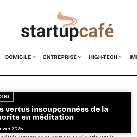
DOMICILE
ENTREPRISE
HIGH-TECH
IM
OINS
s vertus insoupçonnées de la
uorite en méditation
anvier 2025