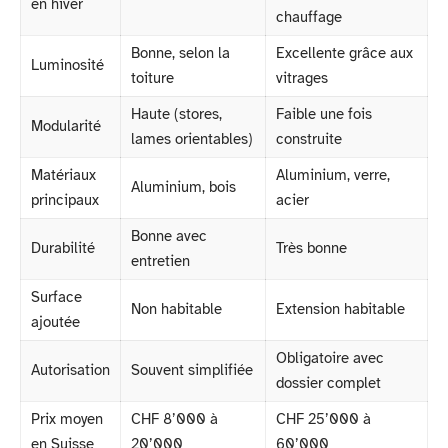
en hiver
chauffage
Bonne, selon la
Excellente grâce aux
Luminosité
toiture
vitrages
Haute (stores,
Faible une fois
Modularité
lames orientables)
construite
Matériaux
Aluminium, verre,
Aluminium, bois
principaux
acier
Bonne avec
Durabilité
Très bonne
entretien
Surface
Non habitable
Extension habitable
ajoutée
Obligatoire avec
Autorisation
Souvent simplifiée
dossier complet
Prix moyen
CHF 8’000 à
CHF 25’000 à
en Suisse
20’000
60’000