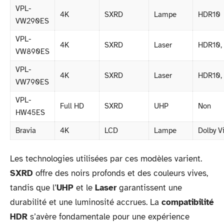
VPL-
4K
SXRD
Lampe
HDR10
VW290ES
VPL-
4K
SXRD
Laser
HDR10,
VW890ES
VPL-
4K
SXRD
Laser
HDR10,
VW790ES
VPL-
Full HD
SXRD
UHP
Non
HW45ES
Bravia
4K
LCD
Lampe
Dolby V
Les technologies utilisées par ces modèles varient.
SXRD
offre des noirs profonds et des couleurs vives,
tandis que l’
UHP
et le
Laser
garantissent une
durabilité et une luminosité accrues. La
compatibilité
HDR
s’avère fondamentale pour une expérience