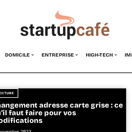
DOMICILE
ENTREPRISE
HIGH-TECH
IM
OITURE
angement adresse carte grise : ce
’il faut faire pour vos
difications
novembre 2023