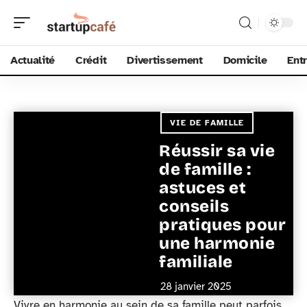
Actualité
Crédit
Divertissement
Domicile
Ent
VIE DE FAMILLE
Réussir sa vie
de famille :
astuces et
conseils
pratiques pour
une harmonie
familiale
28 janvier 2025
Vivre en harmonie au sein de sa famille peut parfois