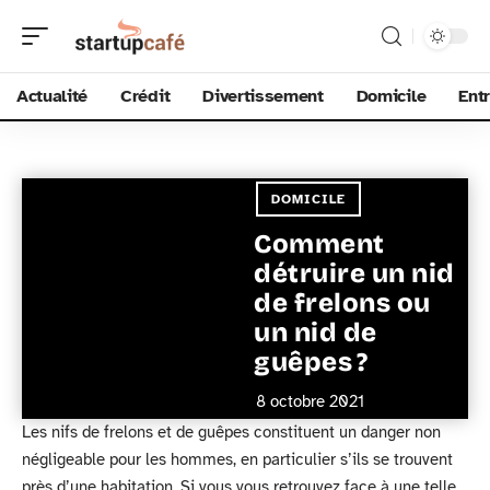
Actualité
Crédit
Divertissement
Domicile
Ent
DOMICILE
Comment
détruire un nid
de frelons ou
un nid de
guêpes ?
8 octobre 2021
Les nifs de frelons et de guêpes constituent un danger non
négligeable pour les hommes, en particulier s’ils se trouvent
près d’une habitation. Si vous vous retrouvez face à une telle