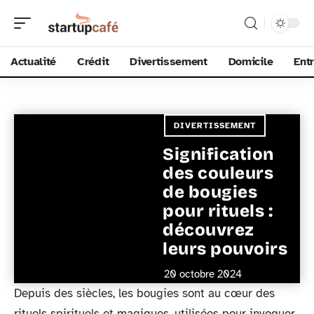
Actualité
Crédit
Divertissement
Domicile
Ent
DIVERTISSEMENT
Signification
des couleurs
de bougies
pour rituels :
découvrez
leurs pouvoirs
20 octobre 2024
Depuis des siècles, les bougies sont au cœur des
rituels spirituels et magiques, utilisées pour invoquer