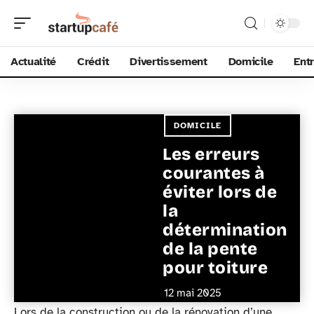
Actualité
Crédit
Divertissement
Domicile
Ent
DOMICILE
Les erreurs
courantes à
éviter lors de
la
détermination
de la pente
pour toiture
12 mai 2025
Lors de la construction ou de la rénovation d’une