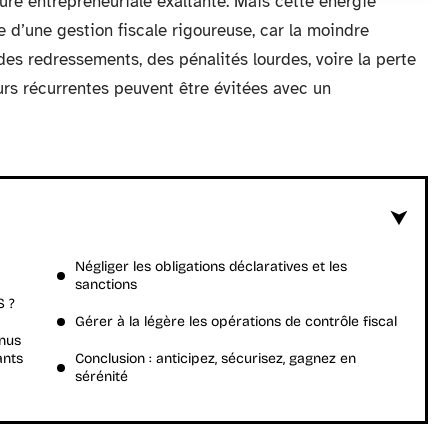
ure entrepreneuriale exaltante. Mais cette énergie
ce d’une gestion fiscale rigoureuse, car la moindre
es redressements, des pénalités lourdes, voire la perte
urs récurrentes peuvent être évitées avec un
Négliger les obligations déclaratives et les
sanctions
S ?
Gérer à la légère les opérations de contrôle fiscal
enus
ants
Conclusion : anticipez, sécurisez, gagnez en
sérénité