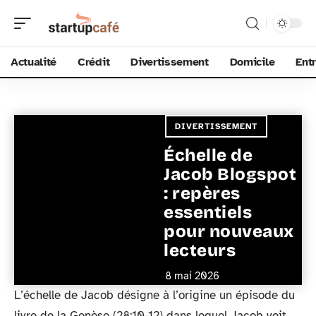
Actualité
Crédit
Divertissement
Domicile
Ent
DIVERTISSEMENT
Échelle de
Jacob Blogspot
: repères
essentiels
pour nouveaux
lecteurs
8 mai 2026
L’échelle de Jacob désigne à l’origine un épisode du
livre de la Genèse (28:10-12) dans lequel Jacob voit