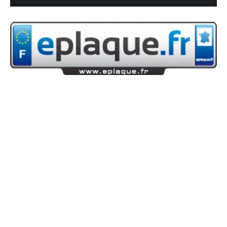
24 mai 2013
Carte grise : la hausse de tarif par
cheval fiscal en 2013
Recherche