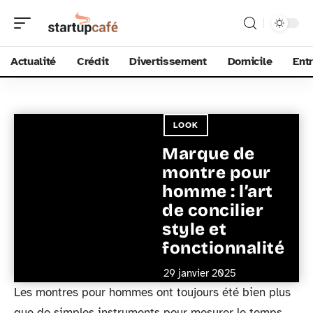
Actualité
Crédit
Divertissement
Domicile
Ent
LOOK
Marque de
montre pour
homme : l’art
de concilier
style et
fonctionnalité
29 janvier 2025
Les montres pour hommes ont toujours été bien plus
que de simples instruments pour mesurer le temps.