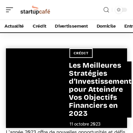
Actualité
Crédit
Divertissement
Domicile
Ent
CRÉDIT
Les Meilleures
Stratégies
d’Investissement
pour Atteindre
Vos Objectifs
Financiers en
2023
11 octobre 2023
L’année 2023 offre de nouvelles opportunités et défis