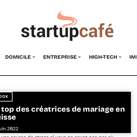
DOMICILE
ENTREPRISE
HIGH-TECH
IM
OOK
 top des créatrices de mariage en
isse
juin 2022