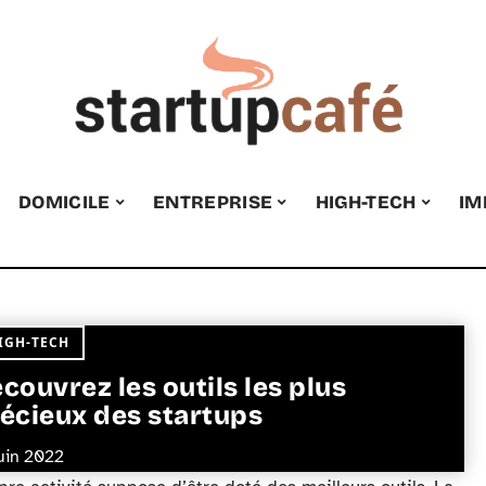
DOMICILE
ENTREPRISE
HIGH-TECH
IM
IGH-TECH
couvrez les outils les plus
écieux des startups
juin 2022