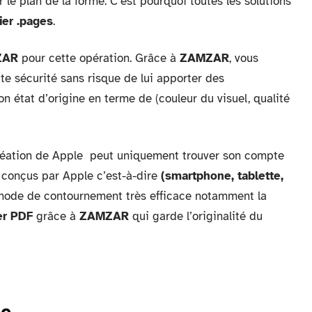
r le plan de la forme. C’est pourquoi toutes les solutions
ier .pages
.
ZAR
pour cette opération. Grâce à
ZAMZAR
, vous
e sécurité sans risque de lui apporter des
n état d’origine en terme de (couleur du visuel, qualité
 création de Apple peut uniquement trouver son compte
s conçus par Apple c’est-à-dire
(smartphone, tablette,
hode de contournement très efficace notamment la
er PDF
grâce à
ZAMZAR
qui garde l’originalité du