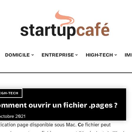
DOMICILE
ENTREPRISE
HIGH-TECH
IM
IGH-TECH
mment ouvrir un fichier .pages ?
octobre 2021
lication page disponible sous Mac.
C
e fichier peut