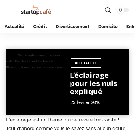
Actualité
Crédit
Divertissement
Domicile
Ent
3d people - men, person
with the tools in the hands.
ACTUALITÉ
Wrench, hammer and screwdriver
L’éclairage
pour les nuls
expliqué
23 février 2016
L’éclairage est un thème qui se révèle très vaste !
Tout d’abord comme vous le savez sans aucun doute,